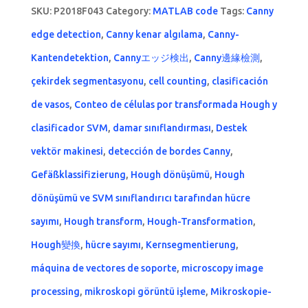
SKU:
P2018F043
Category:
MATLAB code
Tags:
Canny
edge detection
,
Canny kenar algılama
,
Canny-
Kantendetektion
,
Cannyエッジ検出
,
Canny邊緣檢測
,
çekirdek segmentasyonu
,
cell counting
,
clasificación
de vasos
,
Conteo de células por transformada Hough y
clasificador SVM
,
damar sınıflandırması
,
Destek
vektör makinesi
,
detección de bordes Canny
,
Gefäßklassifizierung
,
Hough dönüşümü
,
Hough
dönüşümü ve SVM sınıflandırıcı tarafından hücre
sayımı
,
Hough transform
,
Hough-Transformation
,
Hough變換
,
hücre sayımı
,
Kernsegmentierung
,
máquina de vectores de soporte
,
microscopy image
processing
,
mikroskopi görüntü işleme
,
Mikroskopie-