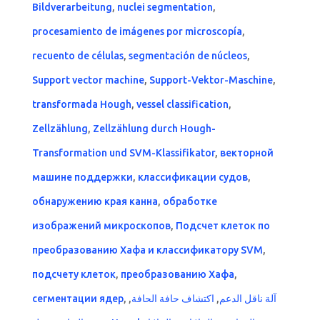
Bildverarbeitung
,
nuclei segmentation
,
procesamiento de imágenes por microscopía
,
recuento de células
,
segmentación de núcleos
,
Support vector machine
,
Support-Vektor-Maschine
,
transformada Hough
,
vessel classification
,
Zellzählung
,
Zellzählung durch Hough-
Transformation und SVM-Klassifikator
,
векторной
машине поддержки
,
классификации судов
,
обнаружению края канна
,
обработке
изображений микроскопов
,
Подсчет клеток по
преобразованию Хафа и классификатору SVM
,
подсчету клеток
,
преобразованию Хафа
,
сегментации ядер
,
,
اكتشاف حافة الحافة
,
آلة ناقل الدعم