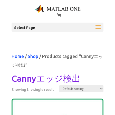
Select Page
Home
/
Shop
/ Products tagged “Cannyエッ
ジ検出”
Cannyエッジ検出
Showing the single result