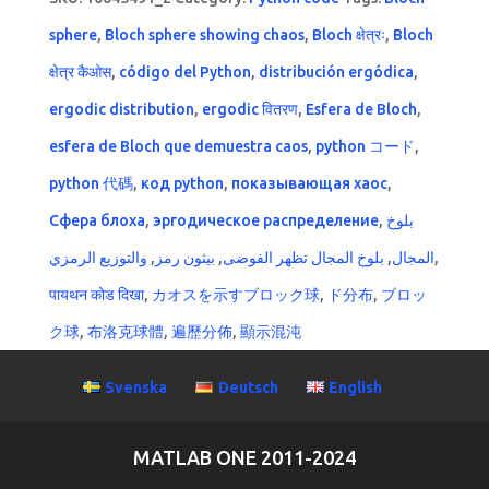
sphere
,
Bloch sphere showing chaos
,
Bloch क्षेत्रः
,
Bloch
क्षेत्र कैओस
,
código del Python
,
distribución ergódica
,
ergodic distribution
,
ergodic वितरण
,
Esfera de Bloch
,
esfera de Bloch que demuestra caos
,
python コード
,
python 代碼
,
код python
,
показывающая хаос
,
Сфера блоха
,
эргодическое распределение
,
بلوخ
والتوزيع الرمزي
,
بيثون رمز
,
بلوخ المجال تظهر الفوضى
,
المجال
,
पायथन कोड दिखा
,
カオスを示すブロック球
,
ド分布
,
ブロッ
ク球
,
布洛克球體
,
遍歷分佈
,
顯示混沌
Svenska
Deutsch
English
MATLAB ONE 2011-2024