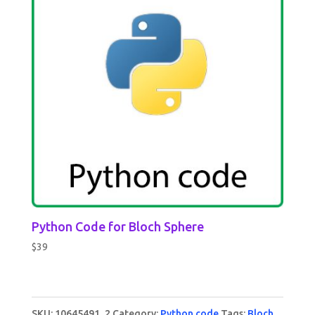
Python Code for Bloch Sphere
$
39
SKU:
10645491_2
Category:
Python code
Tags:
Bloch