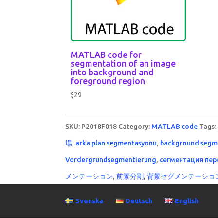
MATLAB code for
segmentation of an image
into background and
foreground region
$
29
SKU:
P2018F018
Category:
MATLAB code
Tags:
場
,
arka plan segmentasyonu
,
background segm
Vordergrundsegmentierung
,
сегментация пер
メンテーション
,
前景分割
,
背景セグメンテーショ
Svenska
Deutsch
English