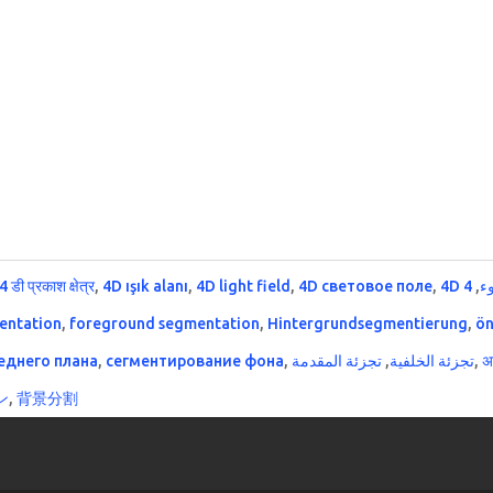
4 डी प्रकाश क्षेत्र
,
4D ışık alanı
,
4D light field
,
4D световое поле
,
,
4D
entation
,
foreground segmentation
,
Hintergrundsegmentierung
,
ön
еднего плана
,
сегментирование фона
,
تجزئة المقدمة
,
تجزئة الخلفية
,
अ
ン
,
背景分割