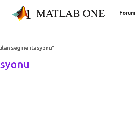
Forum
 plan segmentasyonu”
asyonu