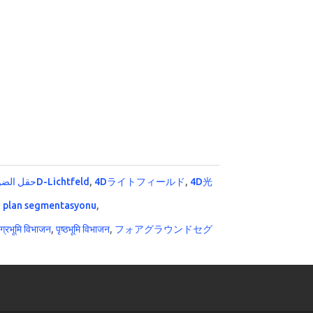
 حقل الضوء
4D-Lichtfeld
,
4Dライトフィールド
,
4D光
 plan segmentasyonu
,
ग्रभूमि विभाजन
,
पृष्ठभूमि विभाजन
,
フォアグラウンドセグ