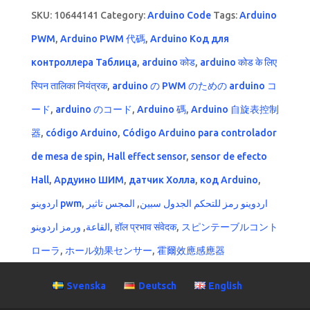
SKU:
10644141
Category:
Arduino Code
Tags:
Arduino
PWM
,
Arduino PWM 代碼
,
Arduino Код для
контроллера Таблица
,
arduino कोड
,
arduino कोड के लिए
स्पिन तालिका नियंत्रक
,
arduino の PWM のための arduino コ
ード
,
arduino のコード
,
Arduino 碼
,
Arduino 自旋表控制
器
,
código Arduino
,
Código Arduino para controlador
de mesa de spin
,
Hall effect sensor
,
sensor de efecto
Hall
,
Ардуино ШИМ
,
датчик Холла
,
код Arduino
,
اردوينو pwm
,
المجس تاثير
,
اردوينو رمز للتحكم الجدول سبين
ورمز اردوينو
,
القاعة
,
हॉल प्रभाव संवेदक
,
スピンテーブルコント
ローラ
,
ホール効果センサー
,
霍爾效應感應器
Svenska
Deutsch
English