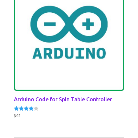
Arduino Code for Spin Table Controller
$
41
Rated
4.00
out of 5