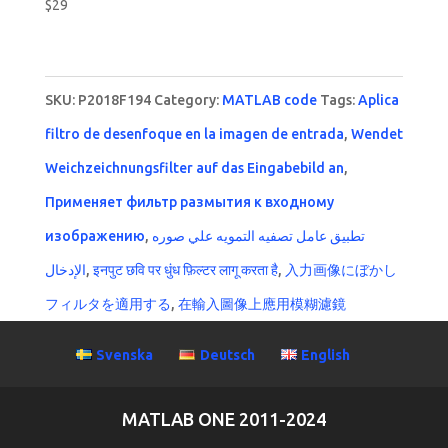
$
29
SKU:
P2018F194
Category:
MATLAB code
Tags:
Aplica
filtro de desenfoque en la imagen de entrada
,
Wendet
Weichzeichnungsfilter auf das Eingabebild an
,
Применяет фильтр размытия к входному
изображению
,
تطبيق عامل تصفيه التمويه علي صوره
الإدخال
,
इनपुट छवि पर धुंध फ़िल्टर लागू करता है
,
入力画像にぼかし
フィルタを適用する
,
在輸入圖像上應用模糊濾鏡
Svenska
Deutsch
English
MATLAB ONE 2011-2024