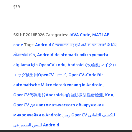
$
39
SKU:
P2018F026
Categories:
JAVA Code
,
MATLAB
code
Tags:
Android में स्वचालित माइक्रो अंडे का पता लगाने के लिए
ओपनसीवी कोड
,
Android'de otomatik mikro yumurta
algılama için OpenCV kodu
,
Androidでの自動マイクロ
エッグ検出用OpenCVコード
,
OpenCV-Code für
automatische Mikroeiererkennung in Android
,
OpenCV代碼用於Android中的自動微型雞蛋檢測
,
Код
OpenCV для автоматического обнаружения
микроячейки в Android
,
رمز OpenCV للكشف التلقائي
للبيض الصغير في Android