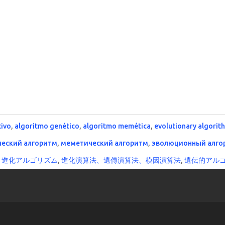
tivo
,
algoritmo genético
,
algoritmo memética
,
evolutionary algorit
ческий алгоритм
,
меметический алгоритм
,
эволюционный алго
,
進化アルゴリズム
,
進化演算法、遺傳演算法、模因演算法
,
遺伝的アル