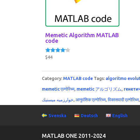
Memetic Algorithm MATLAB
code
$
44
Rated
4.00
out of 5
Category:
MATLAB code
Tags:
algoritmo evolu
memetic एल्गोरिथ्म
,
memetic アルゴリズム
,
генети
خوارزميه ميستيك
,
आनुवंशिक एल्गोरिथ्म
,
विकासवादी एल्गोरिथ्म
Svenska
Deutsch
English
MATLAB ONE 2011-2024