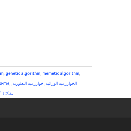
hm
,
genetic algorithm
,
memetic algorithm
,
ритм
,
,
خوارزميه التطورية
,
الخوارزميه الوراثية
ゴリズム