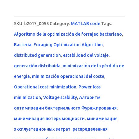
out of 5
SKU:
b2017_0055
Category:
MATLAB code
Tags:
Algoritmo de la optimización de forrajeo bacteriano
,
Bacterial Foraging Optimization Algorithm
,
distributed generation
,
estabilidad del voltaje
,
generación distribuida
,
minimización de la pérdida de
energía
,
minimización operacional del coste
,
Operational cost minimization
,
Power loss
minimization
,
Voltage stability
,
Алгоритм
оптимизации бактериального Фуражирования
,
минимизация потерь мощности
,
минимизация
эксплуатационных затрат
,
распределенная