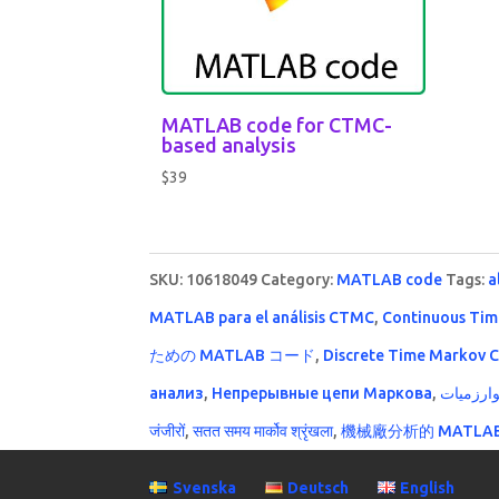
MATLAB code for CTMC-
based analysis
$
39
SKU:
10618049
Category:
MATLAB code
Tags:
a
MATLAB para el análisis CTMC
,
Continuous Tim
ための MATLAB コード
,
Discrete Time Markov C
анализ
,
Непрерывные цепи Маркова
,
وارزميات
जंजीरों
,
सतत समय मार्कोव श्रृंखला
,
機械廠分析的 MATLA
Svenska
Deutsch
English