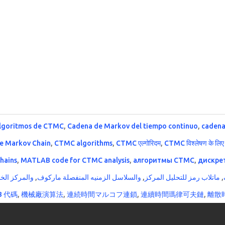
lgoritmos de CTMC
,
Cadena de Markov del tiempo continuo
,
cadena
e Markov Chain
,
CTMC algorithms
,
CTMC एल्गोरिदम
,
CTMC विश्लेषण के ल
hains
,
MATLAB code for CTMC analysis
,
алгоритмы CTMC
,
дискре
والمركز الخ
,
والسلاسل الزمنيه المنفصلة ماركوف
,
ماتلاب رمز للتحليل المركز
,
B 代碼
,
機械廠演算法
,
連続時間マルコフ連鎖
,
連續時間瑪律可夫鏈
,
離散