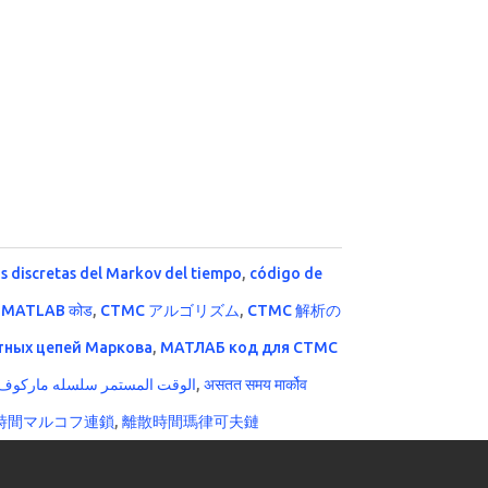
s discretas del Markov del tiempo
,
código de
िए MATLAB कोड
,
CTMC アルゴリズム
,
CTMC 解析の
тных цепей Маркова
,
МАТЛАБ код для CTMC
الوقت المستمر سلسله ماركوف
,
असतत समय मार्कोव
時間マルコフ連鎖
,
離散時間瑪律可夫鏈