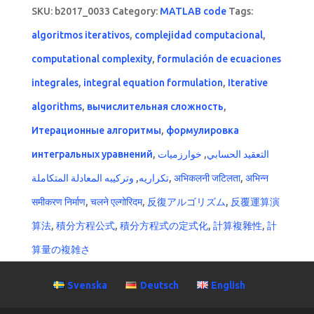
SKU:
b2017_0033
Category:
MATLAB code
Tags:
algoritmos iterativos
,
complejidad computacional
,
computational complexity
,
formulación de ecuaciones
integrales
,
integral equation formulation
,
Iterative
algorithms
,
вычислительная сложность
,
Итерационные алгоритмы
,
формулировка
интегральных уравнений
,
خوارزميات
,
التعقيد الحسابي
وتركيبه المعادلة المتكاملة
,
تكراريه
,
अभिकलनी जटिलता
,
अभिन्न
समीकरण निर्माण
,
चलने एल्गोरिदम
,
反復アルゴリズム
,
反覆運算演
算法
,
積分方程公式
,
積分方程式の定式化
,
計算複雜性
,
計
算量の複雑さ
Svenska
Deutsch
English