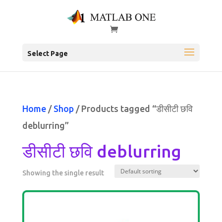
Select Page
Home
/
Shop
/ Products tagged “डीसीटी छवि
deblurring”
डीसीटी छवि deblurring
Showing the single result