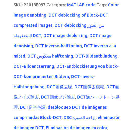
SKU:
P2018F097
Category:
MATLAB code
Tags:
Color
image denoising
,
DCT deblocking of Block-DCT
compressed images
,
DCT deblocking من الصور
المضغوطة DCT
,
DCT image deblurring
,
DCT image
denoising
,
DCT inverse-halftoning
,
DCT inverso a la
mitad
,
DCT معكوس halftoning
,
DCT-Bildentblindung
,
DCT-Bildentzerrung
,
DCT-Entblockierung von block-
DCT-komprimierten Bildern
,
DCT-Invers-
Halbtongebung
,
DCT圖像去噪
,
DCT圖像去模糊
,
DCT画
像ノイズ除去
,
DCT画像ブレ除去
,
DCT逆ハーフトーン処
理
,
DCT逆半色調
,
desbloqueo DCT de imágenes
comprimidas Block-DCT
,
DSC إزاحة الصورة
,
eliminación
de imagen DCT
,
Eliminación de imagen en color
,