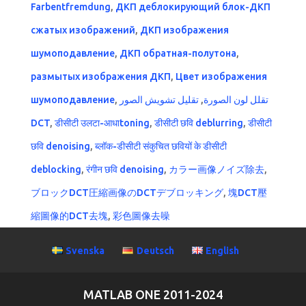
Farbentfremdung
,
ДКП деблокирующий блок-ДКП
сжатых изображений
,
ДКП изображения
шумоподавление
,
ДКП обратная-полутона
,
размытых изображения ДКП
,
Цвет изображения
шумоподавление
,
تقليل تشويش الصور
,
تقلل لون الصورة
DCT
,
डीसीटी उलटा-आधाtoning
,
डीसीटी छवि deblurring
,
डीसीटी
छवि denoising
,
ब्लॉक-डीसीटी संकुचित छवियों के डीसीटी
deblocking
,
रंगीन छवि denoising
,
カラー画像ノイズ除去
,
ブロックDCT圧縮画像のDCTデブロッキング
,
塊DCT壓
縮圖像的DCT去塊
,
彩色圖像去噪
Svenska
Deutsch
English
MATLAB ONE 2011-2024