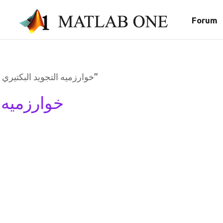
Forum
/ Products tagged “خوارزميه التجويد البكتيري الأمثل”
خوارزميه ا