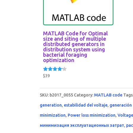
MATLAB Code for Optimal
size and siting of multiple
distributed generators in
distribution system using
bacterial foraging
optimization
$
39
Rated
4.00
out of 5
SKU:
b2017_0055
Category:
MATLAB code
Tags
generation
,
estabilidad del voltaje
,
generación 
minimization
,
Power loss minimization
,
Voltage 
минимизация эксплуатационных затрат
,
ра