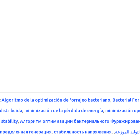
:
Algoritmo de la optimización de forrajeo bacteriano
,
Bacterial Fo
distribuida
,
minimización de la pérdida de energía
,
minimización ope
stability
,
Алгоритм оптимизации бактериального Фуражирова
спределенная генерация
,
стабильность напряжения
,
,
لتوليد الموزعة