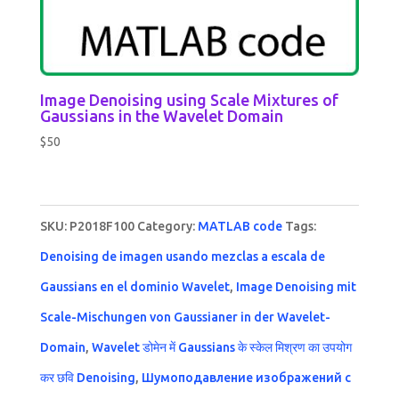
Image Denoising using Scale Mixtures of
Gaussians in the Wavelet Domain
$
50
SKU:
P2018F100
Category:
MATLAB code
Tags:
Denoising de imagen usando mezclas a escala de
Gaussians en el dominio Wavelet
,
Image Denoising mit
Scale-Mischungen von Gaussianer in der Wavelet-
Domain
,
Wavelet डोमेन में Gaussians के स्केल मिश्रण का उपयोग
कर छवि Denoising
,
Шумоподавление изображений с