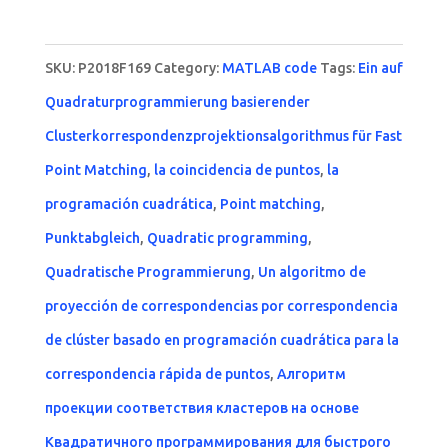
SKU:
P2018F169
Category:
MATLAB code
Tags:
Ein auf
Quadraturprogrammierung basierender
Clusterkorrespondenzprojektionsalgorithmus für Fast
Point Matching
,
la coincidencia de puntos
,
la
programación cuadrática
,
Point matching
,
Punktabgleich
,
Quadratic programming
,
Quadratische Programmierung
,
Un algoritmo de
proyección de correspondencias por correspondencia
de clúster basado en programación cuadrática para la
correspondencia rápida de puntos
,
Алгоритм
проекции соответствия кластеров на основе
Квадратичного программирования для быстрого