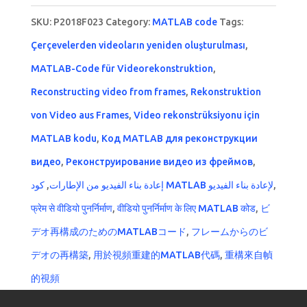
SKU:
P2018F023
Category:
MATLAB code
Tags:
Çerçevelerden videoların yeniden oluşturulması
,
MATLAB-Code für Videorekonstruktion
,
Reconstructing video from frames
,
Rekonstruktion
von Video aus Frames
,
Video rekonstrüksiyonu için
MATLAB kodu
,
Код MATLAB для реконструкции
видео
,
Реконструирование видео из фреймов
,
,
إعادة بناء الفيديو من الإطارات
كود MATLAB لإعادة بناء الفيديو
,
फ्रेम से वीडियो पुनर्निर्माण
,
वीडियो पुनर्निर्माण के लिए MATLAB कोड
,
ビ
デオ再構成のためのMATLABコード
,
フレームからのビ
デオの再構築
,
用於視頻重建的MATLAB代碼
,
重構來自幀
的視頻