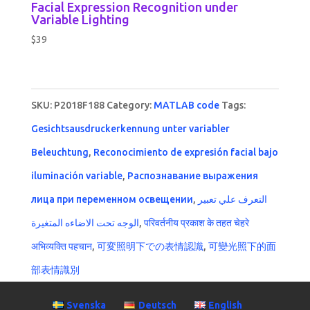
Facial Expression Recognition under
Variable Lighting
$
39
SKU:
P2018F188
Category:
MATLAB code
Tags:
Gesichtsausdruckerkennung unter variabler
Beleuchtung
,
Reconocimiento de expresión facial bajo
iluminación variable
,
Распознавание выражения
лица при переменном освещении
,
التعرف علي تعبير
الوجه تحت الاضاءه المتغيرة
,
परिवर्तनीय प्रकाश के तहत चेहरे
अभिव्यक्ति पहचान
,
可変照明下での表情認識
,
可變光照下的面
部表情識別
Svenska
Deutsch
English