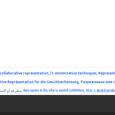
collaborative representation
,
l1-minimization techniques
,
Represent
ative Repräsentation für die Gesichtserkennung
,
Разреженное или 
متفرقة أو التمث
,
चेहरा पहचान के लिए स्पैस या सहयोगी प्रतिनिधित्व
,
用於人臉識別的稀