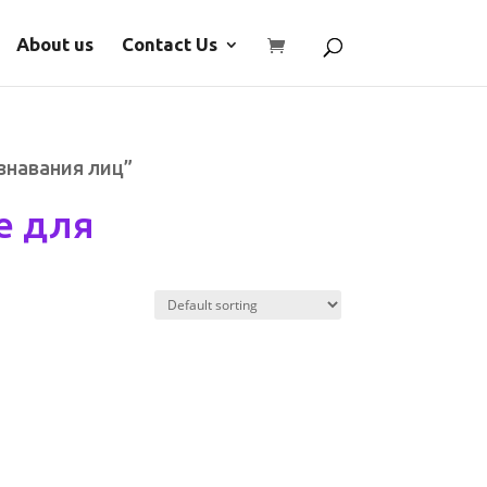
About us
Contact Us
знавания лиц”
е для