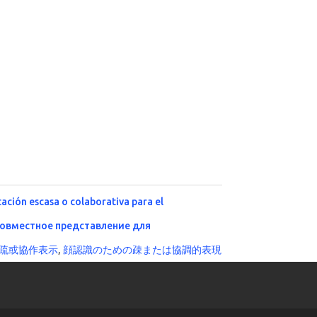
ación escasa o colaborativa para el
совместное представление для
疏或協作表示
,
顔認識のための疎または協調的表現