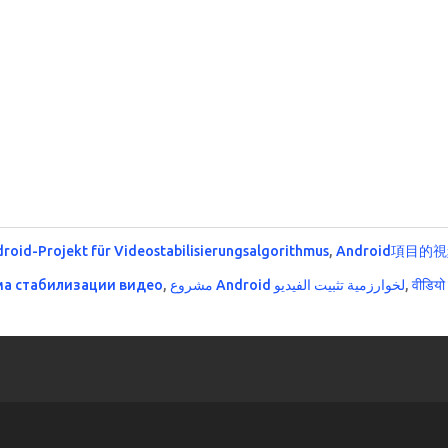
roid-Projekt für Videostabilisierungsalgorithmus
,
Android項目
ма стабилизации видео
,
مشروع Android لخوارزمية تثبيت الفيديو
,
वीडियो 