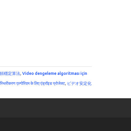
的視頻穩定算法
,
Video dengeleme algoritması için
स्थिरीकरण एल्गोरिदम के लिए एंड्रॉइड प्रोजेक्ट
,
ビデオ安定化