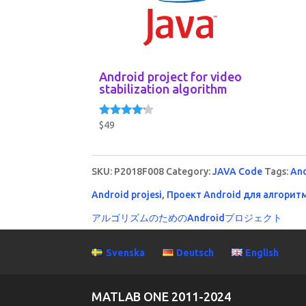
Android project for video
stabilization algorithm
$
49
Rated
4.00
out of 5
SKU:
P2018F008
Category:
JAVA Code
Tags:
And
Android projesi
,
Проект Android для алгорит
アルゴリズムのためのAndroidプロジェクト
Svenska
Deutsch
English
MATLAB ONE 2011-2024