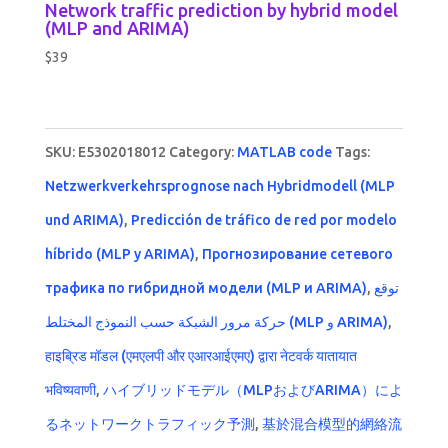
Network traffic prediction by hybrid model
(MLP and ARIMA)
$
39
SKU:
E5302018012
Category:
MATLAB code
Tags:
Netzwerkverkehrsprognose nach Hybridmodell (MLP
und ARIMA)
,
Predicción de tráfico de red por modelo
híbrido (MLP y ARIMA)
,
Прогнозирование сетевого
трафика по гибридной модели (MLP и ARIMA)
,
توقع
حركة مرور الشبكة حسب النموذج المختلط (MLP و ARIMA)
,
हाइब्रिड मॉडल (एमएलपी और एआरआईएमए) द्वारा नेटवर्क यातायात
भविष्यवाणी
,
ハイブリッドモデル（MLPおよびARIMA）によ
るネットワークトラフィック予測
,
基於混合模型的網絡流