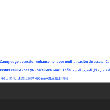
Canny edge detection enhancement por multiplicación de escala
,
Ca
жения канни края умножением масштаба
,
فة من خلال الضرب الحجم
ジ検出強化
,
通過比例乘法Canny邊緣檢測增強