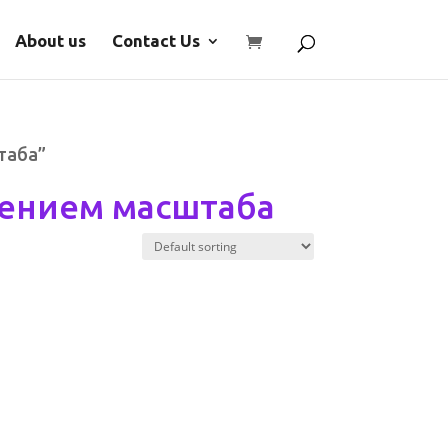
About us
Contact Us
таба”
ением масштаба