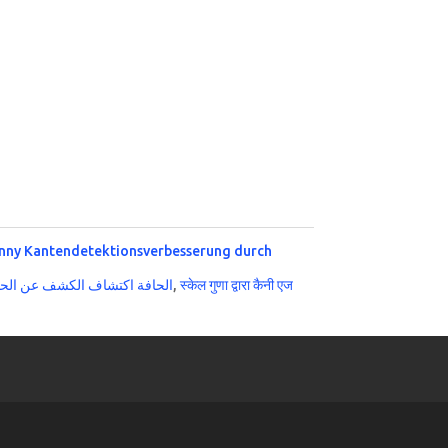
nny Kantendetektionsverbesserung durch
الحافة اكتشاف الكشف عن الحا
,
स्केल गुणा द्वारा कैनी एज