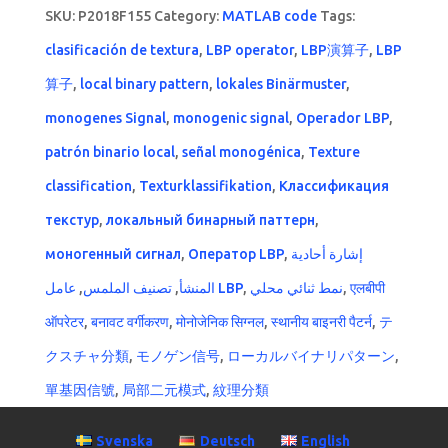
SKU:
P2018F155
Category:
MATLAB code
Tags:
clasificación de textura
,
LBP operator
,
LBP演算子
,
LBP
算子
,
local binary pattern
,
lokales Binärmuster
,
monogenes Signal
,
monogenic signal
,
Operador LBP
,
patrón binario local
,
señal monogénica
,
Texture
classification
,
Texturklassifikation
,
Классификация
текстур
,
локальный бинарный паттерн
,
моногенный сигнал
,
Оператор LBP
,
إشارة أحادية
,
تصنيف الملمس
,
المنشأ
عامل LBP
,
نمط ثنائي محلي
,
एलबीपी
ऑपरेटर
,
बनावट वर्गीकरण
,
मोनोजेनिक सिग्नल
,
स्थानीय बाइनरी पैटर्न
,
テ
クスチャ分類
,
モノゲン信号
,
ローカルバイナリパターン
,
單基因信號
,
局部二元模式
,
紋理分類
Svenska
Deutsch
English