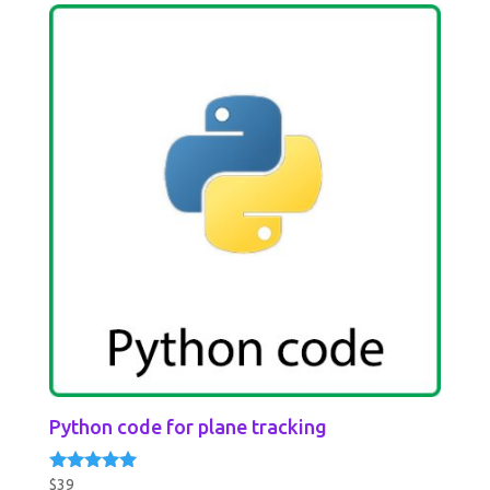
Python code for plane tracking
$
39
Rated