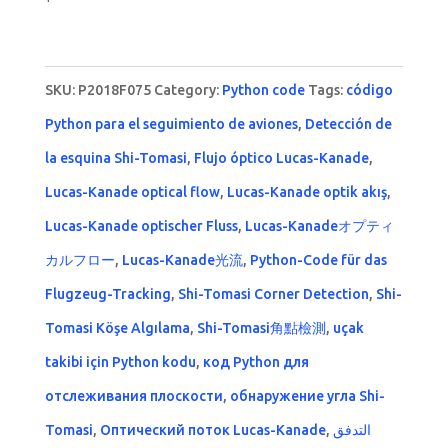
5.00
out of 5
SKU:
P2018F075
Category:
Python code
Tags:
código
Python para el seguimiento de aviones
,
Detección de
la esquina Shi-Tomasi
,
Flujo óptico Lucas-Kanade
,
Lucas-Kanade optical flow
,
Lucas-Kanade optik akış
,
Lucas-Kanade optischer Fluss
,
Lucas-Kanadeオプティ
カルフロー
,
Lucas-Kanade光流
,
Python-Code für das
Flugzeug-Tracking
,
Shi-Tomasi Corner Detection
,
Shi-
Tomasi Köşe Algılama
,
Shi-Tomasi角點檢測
,
uçak
takibi için Python kodu
,
код Python для
отслеживания плоскости
,
обнаружение угла Shi-
Tomasi
,
Оптический поток Lucas-Kanade
,
التدفق