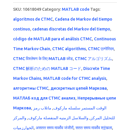
SKU:
10618049
Category:
MATLAB code
Tags:
algoritmos de CTMC
,
Cadena de Markov del tiempo
continuo
,
cadenas discretas del Markov del tiempo
,
código de MATLAB para el análisis CTMC
,
Continuous
Time Markov Chain
,
CTMC algorithms
,
CTMC एल्गोरिदम
,
CTMC विश्लेषण के लिए MATLAB कोड
,
CTMC アルゴリズム
,
CTMC 解析のための MATLAB コード
,
Discrete Time
Markov Chains
,
MATLAB code for CTMC analysis
,
алгоритмы CTMC
,
дискретных цепей Маркова
,
МАТЛАБ код для CTMC анализ
,
Непрерывные цепи
Маркова
,
ماتلاب رمز
,
الوقت المستمر سلسله ماركوف
والمركز
,
والسلاسل الزمنيه المنفصلة ماركوف
,
للتحليل المركز
الخوارزميات
,
असतत समय मार्कोव जंजीरों
,
सतत समय मार्कोव श्रृंखला
,