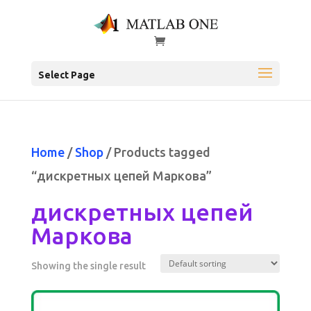
Select Page
Home
/
Shop
/ Products tagged
“дискретных цепей Маркова”
дискретных цепей
Маркова
Showing the single result